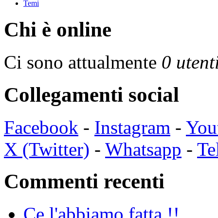
Temi
Chi è online
Ci sono attualmente
0 utent
Collegamenti social
Facebook
-
Instagram
-
You
X (Twitter)
-
Whatsapp
-
Te
Commenti recenti
Ce l'abbiamo fatta !!