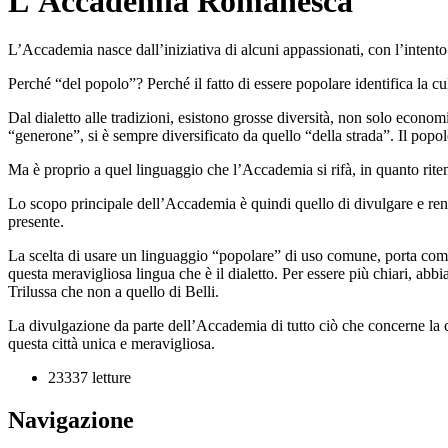
L'Accademia Romanesca
L’Accademia nasce dall’iniziativa di alcuni appassionati, con l’intento 
Perché “del popolo”? Perché il fatto di essere popolare identifica la c
Dal dialetto alle tradizioni, esistono grosse diversità, non solo economich
“generone”, si è sempre diversificato da quello “della strada”. Il pop
Ma è proprio a quel linguaggio che l’Accademia si rifà, in quanto riten
Lo scopo principale dell’Accademia è quindi quello di divulgare e rendere 
presente.
La scelta di usare un linguaggio “popolare” di uso comune, porta come 
questa meravigliosa lingua che è il dialetto. Per essere più chiari, abbi
Trilussa che non a quello di Belli.
La divulgazione da parte dell’Accademia di tutto ciò che concerne la
questa città unica e meravigliosa.
23337 letture
Navigazione