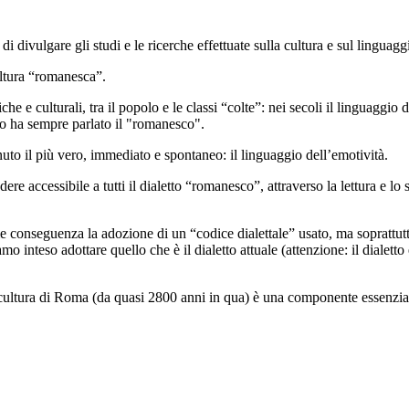
di divulgare gli studi e le ricerche effettuate sulla cultura e sul lingua
ultura “romanesca”.
e e culturali, tra il popolo e le classi “colte”: nei secoli il linguaggio di
olo ha sempre parlato il "romanesco".
uto il più vero, immediato e spontaneo: il linguaggio dell’emotività.
accessibile a tutti il dialetto “romanesco”, attraverso la lettura e lo stu
conseguenza la adozione di un “codice dialettale” usato, ma soprattutto
amo inteso adottare quello che è il dialetto attuale (attenzione: il dialett
 cultura di Roma (da quasi 2800 anni in qua) è una componente essenzia