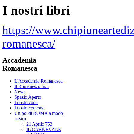
I nostri libri
https://www.chipiuneartedi
romanesca/
Accademia
Romanesca
L'Accademia Romanesca
Il Romanesco in...
News
Spazio Aperto
I nostri corsi
I nostri concorsi
Un po' di ROMA a modo
nostro
21 Aprile 753
IL CARNEVALE