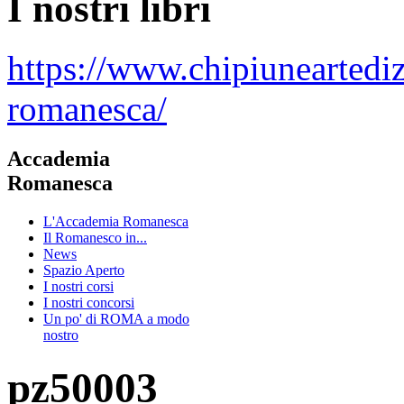
I nostri libri
https://www.chipiuneartedi
romanesca/
Accademia
Romanesca
L'Accademia Romanesca
Il Romanesco in...
News
Spazio Aperto
I nostri corsi
I nostri concorsi
Un po' di ROMA a modo
nostro
pz50003